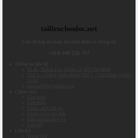
tailieuchonloc.net
Liên hệ hợp tác hoặc tìm hiểu thêm về chúng tôi
+(84) 949 226 197
Thông tin liên hệ
TL41, Thạnh Lộc, Quận 12, Hồ Chí Minh
Thứ 2 – Thứ 6: 9:00-20:00 Thứ 7 - Chủ Nhật: 11:00 –
15:00
xhong5678@gmail.com
Chính sách
Tìm kiếm
Giới thiệu
Chính sách đổi trả
Chính sách bảo mật
Điều khoản dịch vụ
Liên hệ
Liên kết
Trang chủ