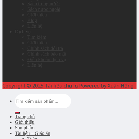
Sách trong nước
Sách nước ngoài
Giới thiệu
Blog
Liên hệ
Dịch vụ
Tìm kiếm
Giới thiệu
Chính sách đổi trả
Chính sách bảo mật
Điều khoản dịch vụ
Liên hệ
Copyright © 2025 Tài liệu chọn lọc. Powered by Xuân Hồng
Search
for:
Trang chủ
Giới thiệu
Sản phẩm
Tài liệu – Giáo án
Toán