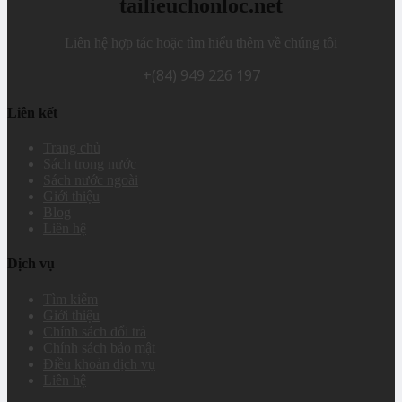
tailieuchonloc.net
Liên hệ hợp tác hoặc tìm hiểu thêm về chúng tôi
+(84) 949 226 197
Liên kết
Trang chủ
Sách trong nước
Sách nước ngoài
Giới thiệu
Blog
Liên hệ
Dịch vụ
Tìm kiếm
Giới thiệu
Chính sách đổi trả
Chính sách bảo mật
Điều khoản dịch vụ
Liên hệ