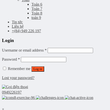
Toán 6
Toán 7
Toán 8
toán 9
Tin tức
Liên hệ
+(84) 949 226 197
Login
Username or email address
*
Password
*
Remember me
Log in
Lost your password?
0949226197
×