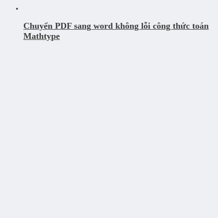
Chuyển PDF sang word không lỗi công thức toán
Mathtype