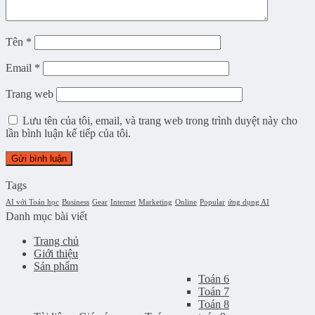
Tên
*
Email
*
Trang web
Lưu tên của tôi, email, và trang web trong trình duyệt này cho
lần bình luận kế tiếp của tôi.
Tags
AI với Toán học
Business
Gear
Internet
Marketing
Online
Popular
ứng dụng AI
Danh mục bài viết
Trang chủ
Giới thiệu
Sản phẩm
Toán 6
Toán 7
Toán 8