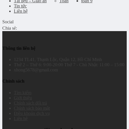
Tài liệu – Giáo án
Toán
toán 9
Tin tức
Liên hệ
Social
Chia sẻ:
Thông tin liên hệ
1234 TL41, Thạnh Lộc, Quận 12, Hồ Chí Minh
Thứ 2 – Thứ 6: 9:00-20:00 Thứ 7 - Chủ Nhật: 11:00 – 15:00
xhong5678@gmail.com
Chính sách
Tìm kiếm
Giới thiệu
Chính sách đổi trả
Chính sách bảo mật
Điều khoản dịch vụ
Liên hệ