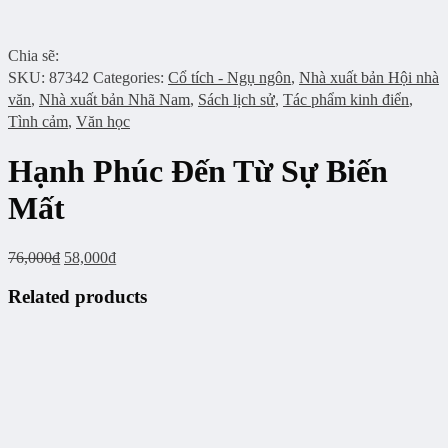
Chia sẽ:
SKU:
87342
Categories:
Cổ tích - Ngụ ngôn
,
Nhà xuất bản Hội nhà
văn
,
Nhà xuất bản Nhã Nam
,
Sách lịch sử
,
Tác phẩm kinh điển
,
Tình cảm
,
Văn học
Hạnh Phúc Đến Từ Sự Biến
Mất
76,000
₫
58,000
₫
Related products