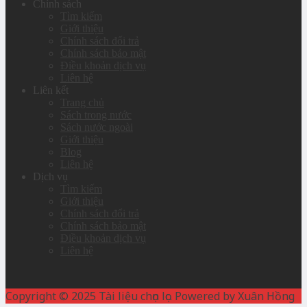
Chính sách
Tìm kiếm
Giới thiệu
Chính sách đổi trả
Chính sách bảo mật
Điều khoản dịch vụ
Liên hệ
Liên kết
Trang chủ
Sách trong nước
Sách nước ngoài
Giới thiệu
Blog
Liên hệ
Dịch vụ
Tìm kiếm
Giới thiệu
Chính sách đổi trả
Chính sách bảo mật
Điều khoản dịch vụ
Liên hệ
Copyright © 2025 Tài liệu chọn lọc. Powered by Xuân Hồng