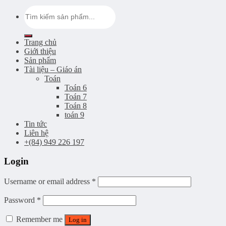
Search
for:
Trang chủ
Giới thiệu
Sản phẩm
Tài liệu – Giáo án
Toán
Toán 6
Toán 7
Toán 8
toán 9
Tin tức
Liên hệ
+(84) 949 226 197
Login
Username or email address
*
Password
*
Remember me
Log in