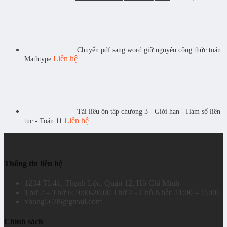
Chuyển pdf sang word giữ nguyên công thức toán
Liên hệ
Mathtype
Tài liệu ôn tập chương 3 - Giới hạn - Hàm số liên
Liên hệ
tục - Toán 11
Thông tin liên hệ
1234 TL41, Thạnh Lộc, Quận 12, Hồ Chí Minh
Thứ 2 – Thứ 6: 9:00-20:00 Thứ 7 - Chủ Nhật: 11:00 – 15:00
xhong5678@gmail.com
Chính sách