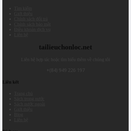
Tìm kiếm
Giới thiệu
Chính sách đổi trả
Chính sách bảo mật
Điều khoản dịch vụ
Liên hệ
tailieuchonloc.net
Liên hệ hợp tác hoặc tìm hiểu thêm về chúng tôi
+(84) 949 226 197
Liên kết
Trang chủ
Sách trong nước
Sách nước ngoài
Giới thiệu
Blog
Liên hệ