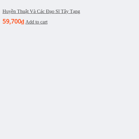
Huyền Thuật Và Các Đạo Sĩ Tây Tạng
59,700
₫
Add to cart