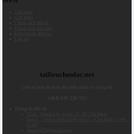
Dịch vụ
Tìm kiếm
Giới thiệu
Chính sách đổi trả
Chính sách bảo mật
Điều khoản dịch vụ
Liên hệ
tailieuchonloc.net
Liên hệ hợp tác hoặc tìm hiểu thêm về chúng tôi
+(84) 949 226 197
Thông tin liên hệ
TL41, Thạnh Lộc, Quận 12, Hồ Chí Minh
Thứ 2 – Thứ 6: 9:00-20:00 Thứ 7 - Chủ Nhật: 11:00 –
15:00
xhong5678@gmail.com