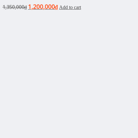
1,200,000
1,350,000
₫
₫
Add to cart