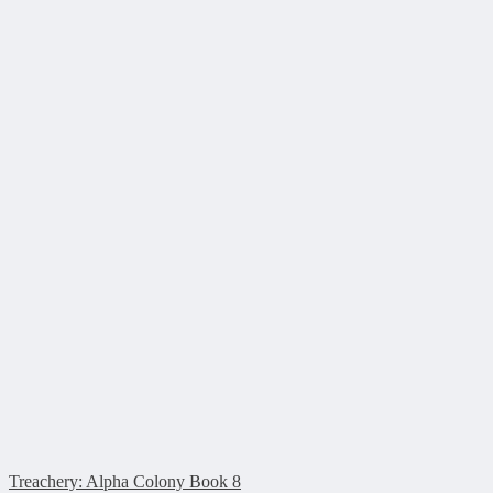
Treachery: Alpha Colony Book 8