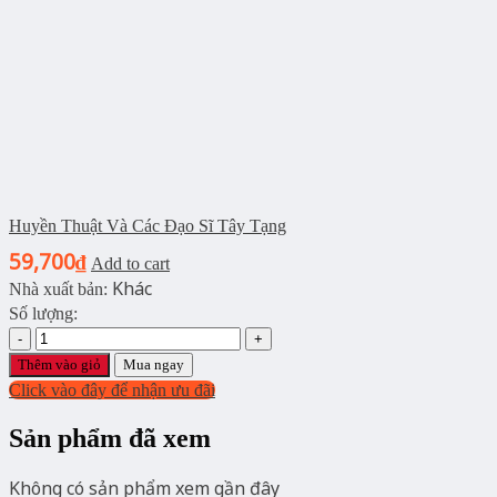
Huyền Thuật Và Các Đạo Sĩ Tây Tạng
59,700
₫
Add to cart
Khác
Nhà xuất bản:
Số lượng:
His
Saving
Thêm vào giỏ
Mua ngay
Grace
Click vào đây để nhận ưu đãi
quantity
Sản phẩm đã xem
Không có sản phẩm xem gần đây