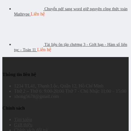
Chuyển pdf sang word giữ nguyên công thức toán
Liên hệ
Mathtype
Tài liệu ôn tập chương 3 - Giới hạn - Hàm số liên
Liên hệ
tục - Toán 11
Thông tin liên hệ
1234 TL41, Thạnh Lộc, Quận 12, Hồ Chí Minh
Thứ 2 – Thứ 6: 9:00-20:00 Thứ 7 - Chủ Nhật: 11:00 – 15:00
xhong5678@gmail.com
Chính sách
Tìm kiếm
Giới thiệu
Chính sách đổi trả