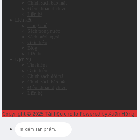
Chính sách bảo mật
Điều khoản dịch vụ
Liên hệ
Liên kết
Trang chủ
Sách trong nước
Sách nước ngoài
Giới thiệu
Blog
Liên hệ
Dịch vụ
Tìm kiếm
Giới thiệu
Chính sách đổi trả
Chính sách bảo mật
Điều khoản dịch vụ
Liên hệ
Copyright © 2025 Tài liệu chọn lọc. Powered by Xuân Hồng
Search
for: