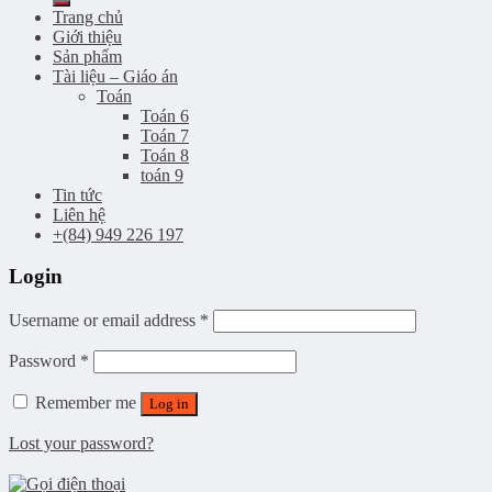
Trang chủ
Giới thiệu
Sản phẩm
Tài liệu – Giáo án
Toán
Toán 6
Toán 7
Toán 8
toán 9
Tin tức
Liên hệ
+(84) 949 226 197
Login
Username or email address
*
Password
*
Remember me
Log in
Lost your password?