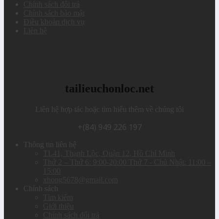
Chính sách đổi trả
Chính sách bảo mật
Điều khoản dịch vụ
Liên hệ
tailieuchonloc.net
Liên hệ hợp tác hoặc tìm hiểu thêm về chúng tôi
+(84) 949 226 197
Thông tin liên hệ
TL41, Thạnh Lộc, Quận 12, Hồ Chí Minh
Thứ 2 – Thứ 6: 9:00-20:00 Thứ 7 - Chủ Nhật: 11:00 –
15:00
xhong5678@gmail.com
Chính sách
Tìm kiếm
Giới thiệu
Chính sách đổi trả