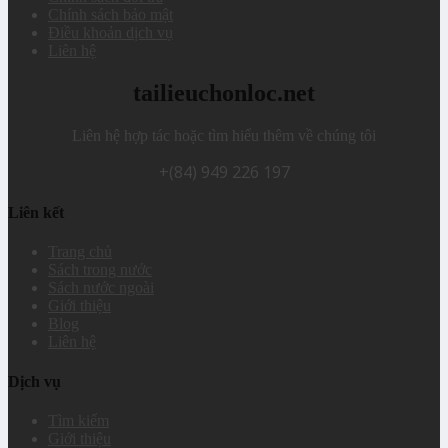
Chính sách bảo mật
Điều khoản dịch vụ
Liên hệ
tailieuchonloc.net
Liên hệ hợp tác hoặc tìm hiểu thêm về chúng tôi
+(84) 949 226 197
Liên kết
Trang chủ
Sách trong nước
Sách nước ngoài
Giới thiệu
Blog
Liên hệ
Dịch vụ
Tìm kiếm
Giới thiệu