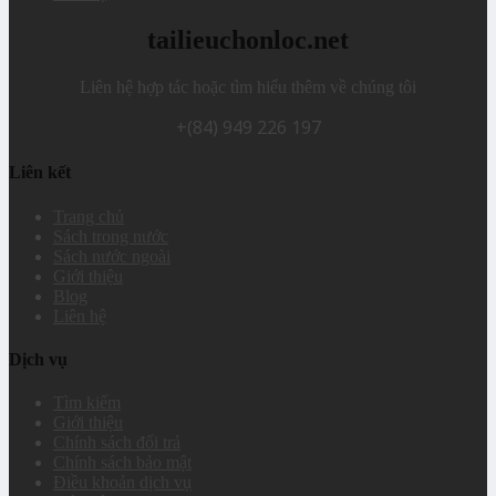
tailieuchonloc.net
Liên hệ hợp tác hoặc tìm hiểu thêm về chúng tôi
+(84) 949 226 197
Liên kết
Trang chủ
Sách trong nước
Sách nước ngoài
Giới thiệu
Blog
Liên hệ
Dịch vụ
Tìm kiếm
Giới thiệu
Chính sách đổi trả
Chính sách bảo mật
Điều khoản dịch vụ