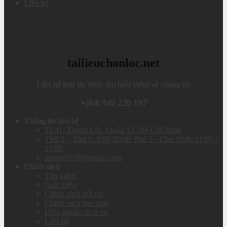
Liên hệ
tailieuchonloc.net
Liên hệ hợp tác hoặc tìm hiểu thêm về chúng tôi
+(84) 949 226 197
Thông tin liên hệ
TL41, Thạnh Lộc, Quận 12, Hồ Chí Minh
Thứ 2 – Thứ 6: 9:00-20:00 Thứ 7 - Chủ Nhật: 11:00 –
15:00
xhong5678@gmail.com
Chính sách
Tìm kiếm
Giới thiệu
Chính sách đổi trả
Chính sách bảo mật
Điều khoản dịch vụ
Liên hệ