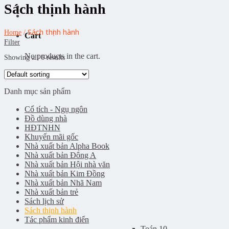
Sách thịnh hành
Sách thịnh hành
Home
/
Cart
Filter
No products in the cart.
Showing all 6 results
Danh mục sản phẩm
Cổ tích - Ngụ ngôn
Đồ dùng nhà
HĐTNHN
Khuyến mãi gốc
Nhà xuất bản Alpha Book
Nhà xuất bản Đông A
Nhà xuất bản Hội nhà văn
Nhà xuất bản Kim Đồng
Nhà xuất bản Nhã Nam
Nhà xuất bản trẻ
Sách lịch sử
Sách thịnh hành
Tác phẩm kinh điển
Toán 10