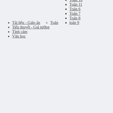
Toán 11
Toán 6
Toán 7
Toán 8
Tài liệu - Giáo án
Toán
toán 9
Tiểu thuyết - Giả tưởng
Tình cảm
Văn học