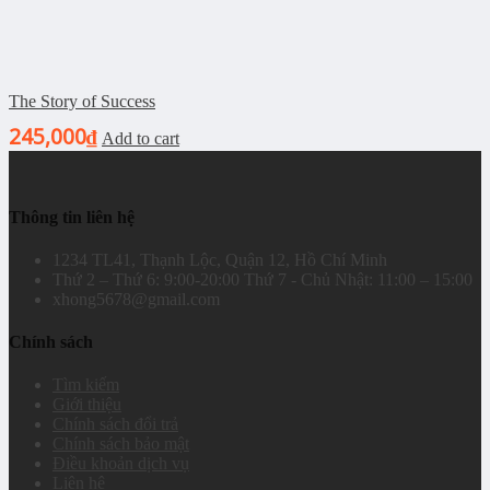
The Story of Success
245,000
₫
Add to cart
Thông tin liên hệ
1234 TL41, Thạnh Lộc, Quận 12, Hồ Chí Minh
Thứ 2 – Thứ 6: 9:00-20:00 Thứ 7 - Chủ Nhật: 11:00 – 15:00
xhong5678@gmail.com
Chính sách
Tìm kiếm
Giới thiệu
Chính sách đổi trả
Chính sách bảo mật
Điều khoản dịch vụ
Liên hệ