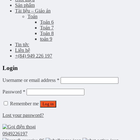
Sản phẩm
Tài liệu – Giáo án
Toán
Toán 6
Toán 7
Toán 8
toán 9
Tin tức
Liên hệ
+(84) 949 226 197
Login
Username or email address
*
Password
*
Remember me
Log in
Lost your password?
0949226197