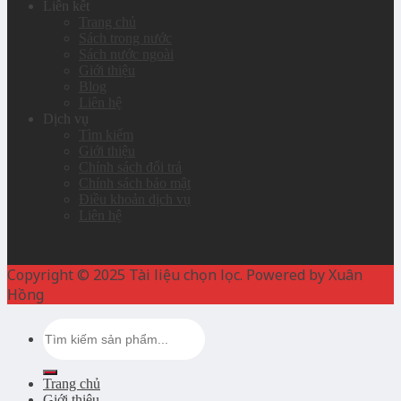
Liên kết
Trang chủ
Sách trong nước
Sách nước ngoài
Giới thiệu
Blog
Liên hệ
Dịch vụ
Tìm kiếm
Giới thiệu
Chính sách đổi trả
Chính sách bảo mật
Điều khoản dịch vụ
Liên hệ
Copyright © 2025 Tài liệu chọn lọc. Powered by Xuân
Hồng
Search
for:
Trang chủ
Giới thiệu